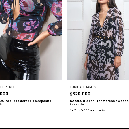
FLORENCE
TÚNICA THAMES
.000
$320.000
100
$288.000
con
Transferencia o depósito
con
Transferencia o depó
io
bancario
3
x
$106.666,67
sin interés