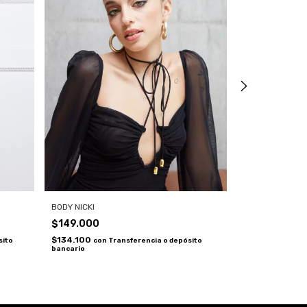
TOP AMAPOLA
BODY NICKI
$169.000
$149.000
$152.100
$134.100
con
T
con
Transferencia o depósito
sito
bancario
bancario
3
x
$56.333,33
sin in