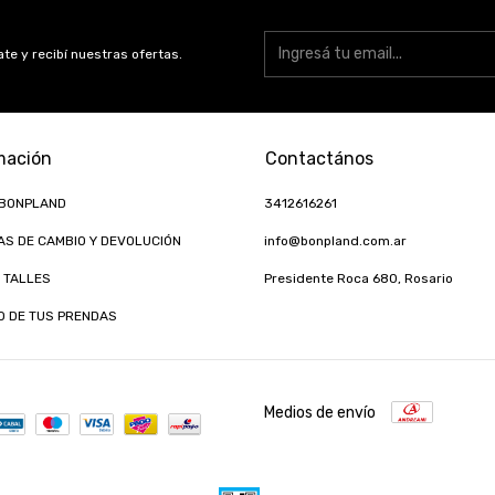
te y recibí nuestras ofertas.
mación
Contactános
 BONPLAND
3412616261
AS DE CAMBIO Y DEVOLUCIÓN
info@bonpland.com.ar
 TALLES
Presidente Roca 680, Rosario
O DE TUS PRENDAS
Medios de envío