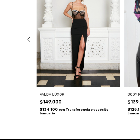
FALDA LÚXOR
BODY 
$149.000
$139
$134.100
$125.
a o depósito
con
Transferencia o depósito
bancario
bancar