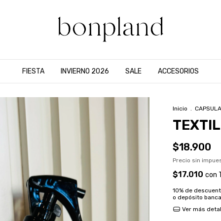
FIESTA
INVIERNO 2026
SALE
ACCESORIOS
Inicio
.
CAPSULA
TEXTI
$18.900
Precio sin impu
$17.010
con
10% de descuen
o depósito banca
Ver más detal