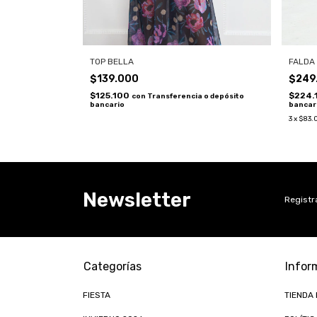
TOP BELLA
FALDA
$139.000
$249
$125.100
$224.
con
Transferencia o depósito
bancario
bancar
3
x
$83.
Newsletter
Registra
Categorías
Infor
FIESTA
TIENDA