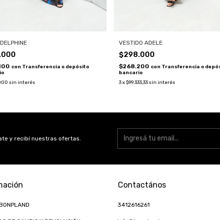
VESTIDO ADELE
 DELPHINE
$298.000
.000
$268.200
100
con
Transferencia o depó
con
Transferencia o depósito
bancario
io
3
x
$99.333,33
sin interés
000
sin interés
te y recibí nuestras ofertas.
mación
Contactános
 BONPLAND
3412616261