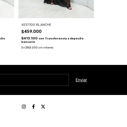
VESTIDO BLANCHE
$459.000
$413.100
con
Transferencia o depósito
sito
bancario
3
x
$153.000
sin interés