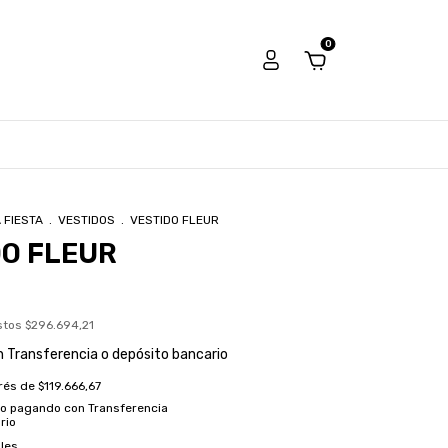
0
 FIESTA
.
VESTIDOS
.
VESTIDO FLEUR
DO FLEUR
estos
$296.694,21
n
Transferencia o depósito bancario
erés de
$119.666,67
to
pagando con Transferencia
rio
les