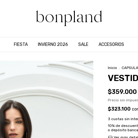
FIESTA
INVIERNO 2026
SALE
ACCESORIOS
Inicio
.
CAPSULA
VESTI
$359.000
Precio sin impu
$323.100
co
3
cuotas sin int
10% de descuen
o depósito banca
Ver más detal